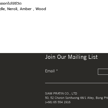
มออกไปใช้ชีวิต
edle, Neroli, Amber , Wood
Join Our Mailing List
Email
SIAM PRATIN CO., LTD
50, 52 Charan Sanitwong 66/1 Alley, Bang Ph
(+66) 65 554 1916