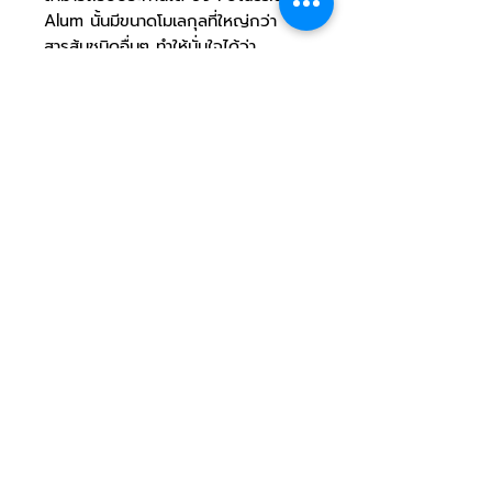
Alum นั้นมีขนาดโมเลกุลที่ใหญ่กว่า
สารส้มชนิดอื่นๆ ทำให้มั่นใจได้ว่า
ปลอดภัยจากการถูกดูดซึมผ่านชั้น
ผิวหนังและอุดตันรูขุมขน เราพัฒนา
สูตร DEODORANT ของเราให้มั่นใจได้
ว่าสามารถระงับการเกิดกลิ่นกายได้ดี
ที่สุด โดยไม่ทิ้งคราบขาวเป็นฝุ่น แป้ง
บริเวณใต้วงแขน และไม่เกิดการอุดตัน
บริเวณหลอดและหัวฉีดสเปรย์ ซึ่งเป็น
ปัญหาที่เกิดขึ้นบ่อย เมื่อใช้ ผลิตภัณฑ์
ระงับกลิ่นกายที่เป็นสารส้มยี่ห้ออื่นๆ
FDA Registration: 11-1-
6600043609