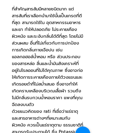
ที่สำคัญสารส้มมีหลายชนิดมาก แต่
สารส้มที่เราเลือกนำมาใช้นั้นเป็นเกรดที่ดี
ที่สุด สามารถใช้ใน อุตสาหกรรมอาหาร
และยา ทำให้ปลอดภัย ไม่ระคายเคือง
ผิวหนัง และระงับกลิ่นได้ดีที่สุด โดยไม่มี
ส่วนผสม อื่นที่ไม่เกี่ยวกับการปกป้อง
การเกิดกลิ่นกายเจือปน เช่น
แอลกอฮอล์น้ำหอม หรือ ส่วนประกอบ
ของสารหล่อ ลื่นและน้ำมันสังเคราะห์ที่
อยู่ในโรลออนที่ไม่ได้คุณภาพ ซึ่งอาจก่อ
ให้เกิดการระคายเคืองภายใต้วงแขนและ
เกิดรอยดำที่ไม่สม่ำเสมอ ซึ่งอาจทำให้
เกิดคราบเหลืองบริเวณเสื้อผ้า รวมถึง
ไม่มีกลิ่นรบกวนน้ำหอมราคา แพงที่คุณ
ฉีดลงบนตัว
ด้วยแนวคิดของ rati ที่เชื่อว่าแร่ธาตุ
และสารอาหารต่างๆที่เหมาะสมกับ
ผิวหนัง ควรเป็นแร่ธาตุตาม ธรรมชาติที่
สามารถรับประทานได้ ซึ่ง Potassium