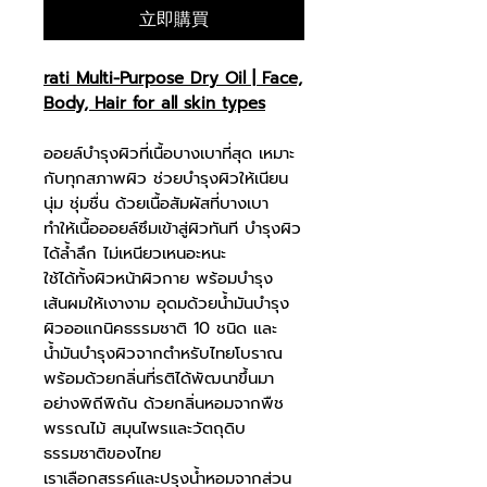
立即購買
rati Multi-Purpose Dry Oil | Face,
Body, Hair for all skin types
ออยล์บำรุงผิวที่เนื้อบางเบาที่สุด เหมาะ
กับทุกสภาพผิว ช่วยบำรุงผิวให้เนียน
นุ่ม ชุ่มชื่น ด้วยเนื้อสัมผัสที่บางเบา
ทำให้เนื้อออยล์ซึมเข้าสู่ผิวทันที บำรุงผิว
ได้ล้ำลึก ไม่เหนียวเหนอะหนะ
ใช้ได้ทั้งผิวหน้าผิวกาย พร้อมบำรุง
เส้นผมให้เงางาม อุดมด้วยน้ำมันบำรุง
ผิวออแกนิคธรรมชาติ
10 ชนิด และ
น้ำมันบำรุงผิวจากตำหรับไทยโบราณ
พร้อมด้วยกลิ่นที่รติได้พัฒนาขึ้นมา
อย่างพิถีพิถัน ด้วยกลิ่นหอมจากพืช
พรรณไม้ สมุนไพรและวัตถุดิบ
ธรรมชาติของไทย
เราเลือกสรรค์และปรุงน้ำหอมจากส่วน