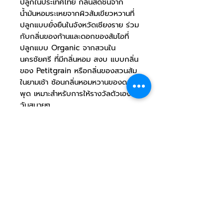
ปลูกในประเทศไทย กลิ่นสดชื่นจาก
น้ำมันหอมระเหยจากผิวส้มเขียวหวานที่
ปลูกแบบยั่งยืนในจังหวัดเชียงราย ร่วม
กับกลิ่นของก้านและดอกของส้มโอที่
ปลูกแบบ Organic จากสวนใน
นครชัยศรี ที่มีกลิ่นหอม สงบ แบบกลิ่น
ของ Petitgrain หรือกลิ่นของสวนส้ม
ในยามเช้า ซ้อนกลิ่นหอมหวานของดอก
พุด เหมาะสำหรับการให้รางวัลตัวเองใน
วันสบายๆ
Head : Petitgrain, Mandarin
blossom
Heart : Gardenia, Yesterday,
today and tomorrow,
Osmanthus
Base : Cedarwood, Tress moss
Ingredients
Olive Oil, Sesame Oil, Argan Oil,